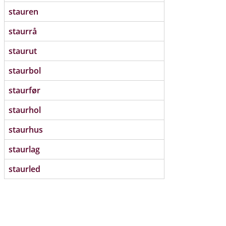
stauren
staurrå
staurut
staurbol
staurfør
staurhol
staurhus
staurlag
staurled